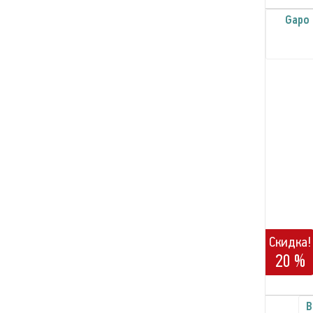
Gapo 
Скидка!
20 %
B