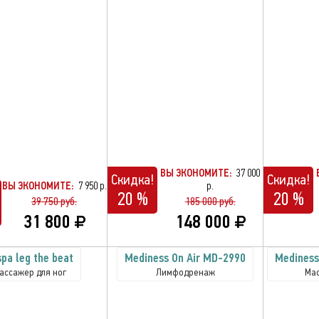
ВЫ ЭКОНОМИТЕ:
37 000
Скидка!
Скидка!
ВЫ ЭКОНОМИТЕ:
7 950 р.
р.
20 %
20 %
39 750 руб.
185 000 руб.
31 800
148 000
spa leg the beat
Mediness On Air MD-2990
Medines
ассажер для ног
Лимфодренаж
Мас