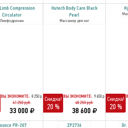
Limb Compression
Hutech Body Care Black
K
Мас
Circulator
Pearl
Лимфодренаж
Массажер для ног
ВЫ ЭКОНОМИТЕ:
8 250 р.
ВЫ ЭКОНОМИТЕ:
9 650 р.
Скидка!
Скидка!
41 250 руб.
48 250 руб.
20 %
20 %
33 000
38 600
ounce PR-207
ZP2736
Dr.