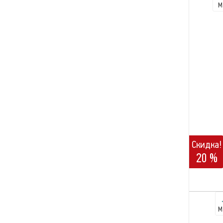
М
Скидка!
20 %
М