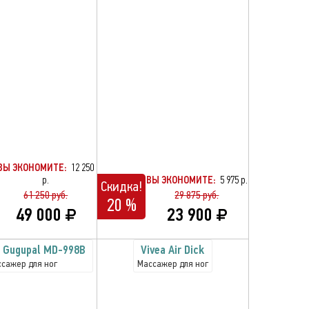
ВЫ ЭКОНОМИТЕ:
12 250
р.
ВЫ ЭКОНОМИТЕ:
5 975 р.
Скидка!
61 250 руб.
29 875 руб.
20 %
49 000
23 900
s Gugupal MD-998B
Vivea Air Dick
сажер для ног
Массажер для ног