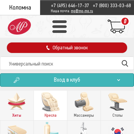
+7 (495) 646-17-37
+7 (800) 333-03-68
Коломна
Наша почта:
mp@mp-mp.ru
0
Обратный звонок
Вход в клуб
Хиты
Кресла
Массажеры
Столы