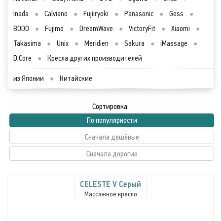
Inada
●
Calviano
●
Fujiiryoki
●
Panasonic
●
Gess
●
BODO
●
Fujimo
●
DreamWave
●
VictoryFit
●
Xiaomi
●
Takasima
●
Unix
●
Meridien
●
Sakura
●
iMassage
●
D.Core
●
Кресла других производителей
из Японии
●
Китайские
Сортировка:
По популярности
Сначала дешёвые
Сначала дорогие
CELESTE V Серый
Массажное кресло