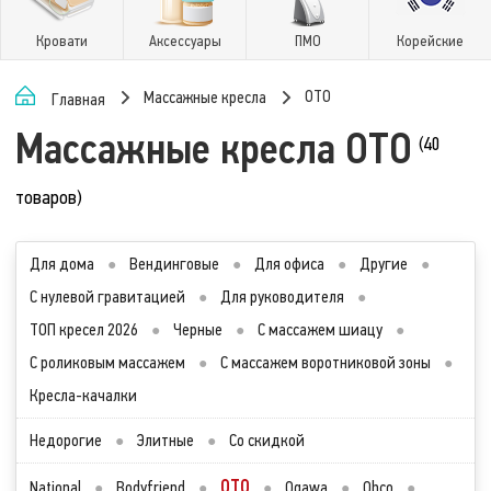
Кровати
Аксессуары
ПМО
Корейские
OTO
Массажные кресла
Главная
Массажные кресла OTO
(40
товаров)
Для дома
●
Вендинговые
●
Для офиса
●
Другие
●
С нулевой гравитацией
●
Для руководителя
●
ТОП кресел 2026
●
Черные
●
С массажем шиацу
●
С роликовым массажем
●
С массажем воротниковой зоны
●
Кресла-качалки
Недорогие
●
Элитные
●
Со скидкой
OTO
National
●
Bodyfriend
●
●
Ogawa
●
Ohco
●