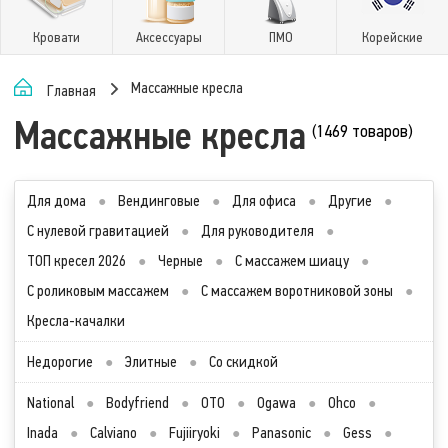
Кровати
Аксессуары
ПМО
Корейские
Массажные кресла
Главная
Массажные кресла
(1469 товаров)
Для дома
●
Вендинговые
●
Для офиса
●
Другие
●
С нулевой гравитацией
●
Для руководителя
●
ТОП кресел 2026
●
Черные
●
С массажем шиацу
●
С роликовым массажем
●
С массажем воротниковой зоны
●
Кресла-качалки
Недорогие
●
Элитные
●
Со скидкой
National
●
Bodyfriend
●
OTO
●
Ogawa
●
Ohco
●
Inada
●
Calviano
●
Fujiiryoki
●
Panasonic
●
Gess
●