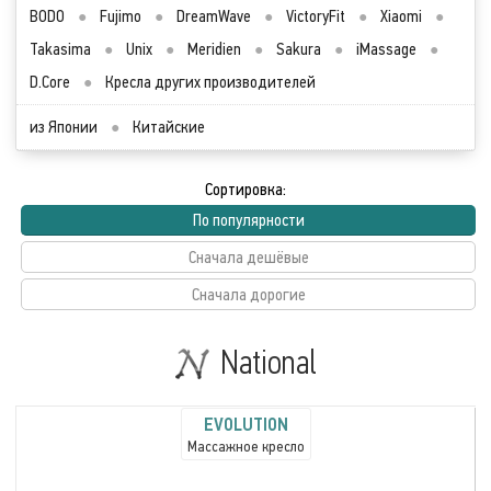
BODO
●
Fujimo
●
DreamWave
●
VictoryFit
●
Xiaomi
●
Takasima
●
Unix
●
Meridien
●
Sakura
●
iMassage
●
D.Core
●
Кресла других производителей
из Японии
●
Китайские
Сортировка:
По популярности
Сначала дешёвые
Сначала дорогие
National
EVOLUTION
Массажное кресло