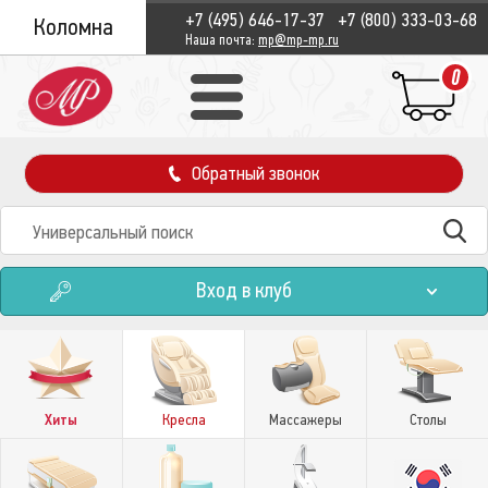
+7 (495) 646-17-37
+7 (800) 333-03-68
Коломна
Наша почта:
mp@mp-mp.ru
0
Обратный звонок
Вход в клуб
Хиты
Кресла
Массажеры
Столы