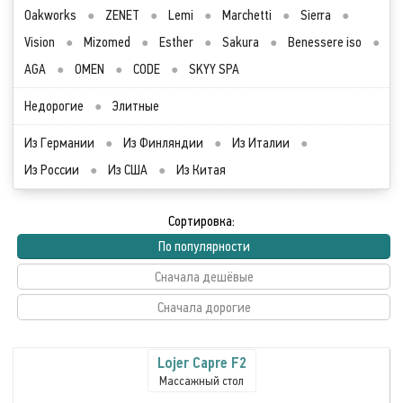
Oakworks
●
ZENET
●
Lemi
●
Marchetti
●
Sierra
●
Vision
●
Mizomed
●
Esther
●
Sakura
●
Benessere iso
●
AGA
●
OMEN
●
CODE
●
SKYY SPA
Недорогие
●
Элитные
Из Германии
●
Из Финляндии
●
Из Италии
●
Из России
●
Из США
●
Из Китая
Сортировка:
По популярности
Сначала дешёвые
Сначала дорогие
Lojer Capre F2
Массажный стол