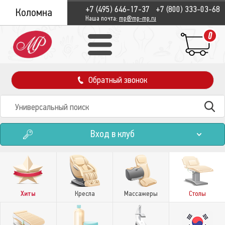
+7 (495) 646-17-37
+7 (800) 333-03-68
Коломна
Наша почта:
mp@mp-mp.ru
0
Обратный звонок
Вход в клуб
Хиты
Кресла
Массажеры
Столы