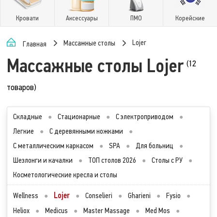
Кровати
Аксессуары
ПМО
Корейские
Lojer
Массажные столы
Главная
Массажные столы Lojer
(12
товаров)
Складные
●
Стационарные
●
С электроприводом
●
Легкие
●
С деревянными ножками
●
С металлическим каркасом
●
SPA
●
Для больниц
●
Шезлонги и качалки
●
ТОП столов 2026
●
Столы с РУ
●
Косметологические кресла и столы
Lojer
Wellness
●
●
Conselieri
●
Gharieni
●
Fysio
●
Heliox
●
Medicus
●
Master Massage
●
Med Mos
●