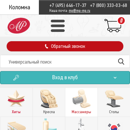
+7 (495) 646-17-37
+7 (800) 333-03-68
Коломна
Наша почта:
mp@mp-mp.ru
0
Обратный звонок
Вход в клуб
Хиты
Кресла
Массажеры
Столы