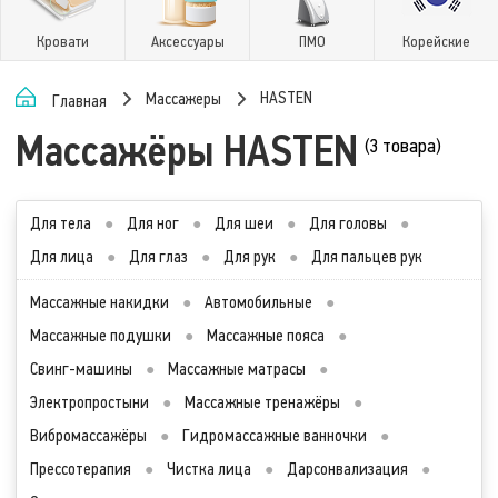
Кровати
Аксессуары
ПМО
Корейские
HASTEN
Массажеры
Главная
Массажёры HASTEN
(3 товара)
Для тела
●
Для ног
●
Для шеи
●
Для головы
●
Для лица
●
Для глаз
●
Для рук
●
Для пальцев рук
Массажные накидки
●
Автомобильные
●
Массажные подушки
●
Массажные пояса
●
Свинг-машины
●
Массажные матрасы
●
Электропростыни
●
Массажные тренажёры
●
Вибромассажёры
●
Гидромассажные ванночки
●
Прессотерапия
●
Чистка лица
●
Дарсонвализация
●