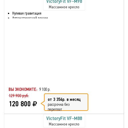
VictoryFit VF-M98
Массажное кресло
Нулевая гравитация
Автоматический режим
Режим сна
Массаж верхней части тела
Массаж нижней части тела
Звук через встроенные
динамики.
Регулировка наклона спинки
Нормализация
кровообращения в тканях
Глубокое разминание всех
мышц
Реабилитация после травмы
или болезни
ВЫ ЭКОНОМИТЕ:
9 100 р.
129 900 руб.
от 3 356р. в месяц
120 800
рассрочка без
переплат
VictoryFit VF-M88
Массажное кресло