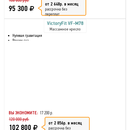
106 600 руб.
от 2 648р. в месяц
95 300
рассрочка без
переплат
VictoryFit VF-M78
Массажное кресло
Нулевая гравитация
Режим сна
Массаж ног
Инфракрасный нагрев
Вибрация
Нулевая гравитация
Глубокое разминание всех
мышц
Функция массажа сжатым
воздухом для икр и рук
Нагрев спинки кресла от
поясницы до плеч
Одновременно
постукивающий и
вибрационным массаж
ВЫ ЭКОНОМИТЕ:
17 200 р.
120 000 руб.
от 2 856р. в месяц
102 800
рассрочка без