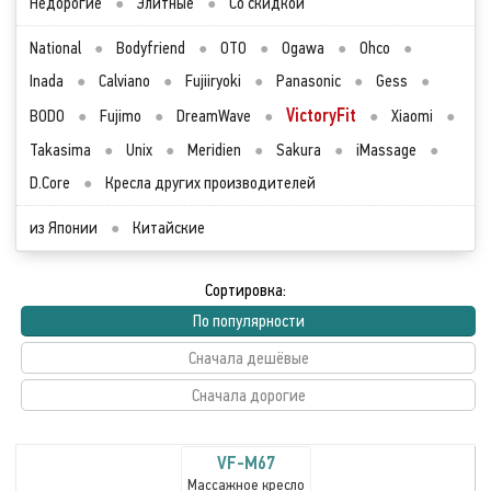
Недорогие
●
Элитные
●
Со скидкой
National
●
Bodyfriend
●
OTO
●
Ogawa
●
Ohco
●
Inada
●
Calviano
●
Fujiiryoki
●
Panasonic
●
Gess
●
VictoryFit
BODO
●
Fujimo
●
DreamWave
●
●
Xiaomi
●
Takasima
●
Unix
●
Meridien
●
Sakura
●
iMassage
●
D.Core
●
Кресла других производителей
из Японии
●
Китайские
Сортировка:
По популярности
Сначала дешёвые
Сначала дорогие
VF-M67
Массажное кресло