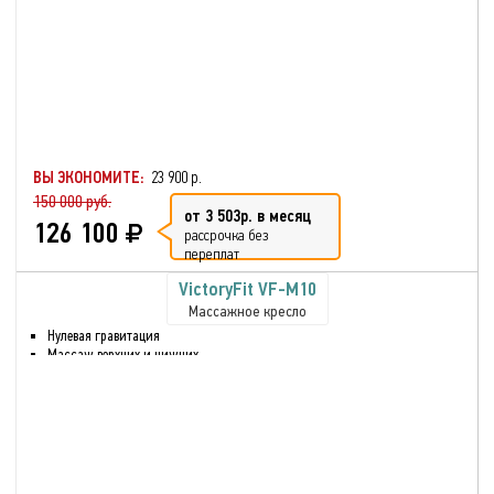
Разминающий массаж
Искусственная кожа
Регулировка наклона спинки
Регулировка интенсивности
массажа,
Прослушивание музыки через
bluetooth
ВЫ ЭКОНОМИТЕ:
23 900 р.
150 000 руб.
от 3 503р. в месяц
126 100
рассрочка без
переплат
VictoryFit VF-M10
Массажное кресло
Нулевая гравитация
Массаж верхних и нижних
частей тела
Массаж стоп и голени
Шиацу массаж
Воздушно-компрессионный
массаж
Разминающий массаж
Массаж сжатым воздухом