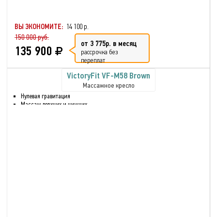
ВЫ ЭКОНОМИТЕ:
14 100 р.
150 000 руб.
от 3 775р. в месяц
135 900
рассрочка без
переплат
VictoryFit VF-M58 Brown
Массажное кресло
Нулевая гравитация
Массаж верхних и нижних
частей тела
Массаж голени и ног
Воздушно-компрессионный
массаж
Разминающий массаж
Инфракрасный нагрев
Звук через встроенные
динамики.
Нормализуете
кровообращение в тканях
Глубокое разминание всех
мышц
Реабилитация после травмы