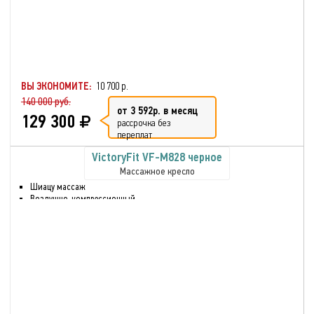
для голени
Воздушно-компрессионный
массаж
Разминающий массаж
Звук через встроенные
динамики.
ВЫ ЭКОНОМИТЕ:
10 700 р.
140 000 руб.
от 3 592р. в месяц
129 300
рассрочка без
переплат
VictoryFit VF-M828 черное
Массажное кресло
Шиацу массаж
Воздушно-компрессионный
массаж
Разминающий массаж
Нулевая гравитация
Нагрев спинки и сиденья
кресла
Массаж верхних и нижних
частей тела
Массаж стоп и голени
Максимальный вес