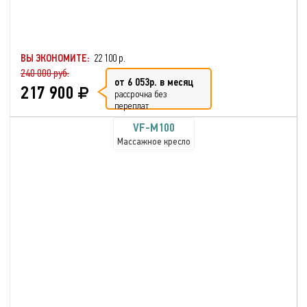
пользователя: 130 кг
Глубокое разминание всех
мышц
Функция массажа сжатым
воздухом
ВЫ ЭКОНОМИТЕ:
22 100 р.
240 000 руб.
от 6 053р. в месяц
217 900
рассрочка без
переплат
VF-M100
Массажное кресло