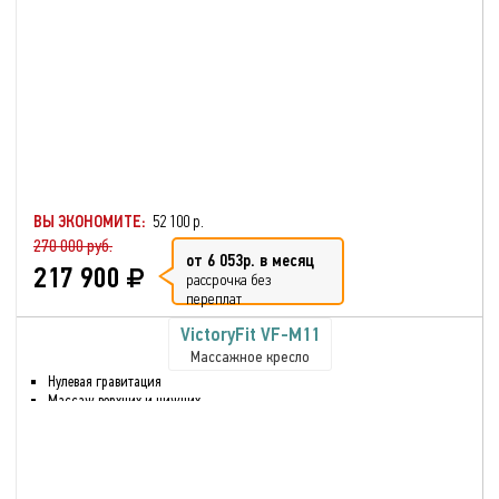
ВЫ ЭКОНОМИТЕ:
52 100 р.
270 000 руб.
от 6 053р. в месяц
217 900
рассрочка без
переплат
VictoryFit VF-M11
Массажное кресло
Нулевая гравитация
Массаж верхних и нижних
частей тела
Шиацу массаж
Воздушно-компрессионный
массаж
Инфракрасный нагрев