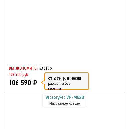
частей тела
Массаж стоп и голени
Воздушно-компрессионный
массаж
Шиацу массаж
Разминающий массаж
Нагрев спинки и сиденья
кресла
Автоматический режим
Режим сна
Массаж ног
ВЫ ЭКОНОМИТЕ:
33 310 р.
139 900 руб.
от 2 961р. в месяц
106 590
рассрочка без
переплат
VictoryFit VF-M828
Массажное кресло