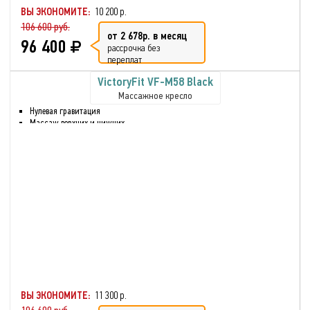
или болезни
ВЫ ЭКОНОМИТЕ:
10 200 р.
106 600 руб.
от 2 678р. в месяц
96 400
рассрочка без
переплат
VictoryFit VF-M58 Black
Массажное кресло
Нулевая гравитация
Массаж верхних и нижних
частей тела
Массаж голени и ног
Шиацу
Воздушно-компрессионный
массаж
Разминающий массаж
Функция массажа сжатым
воздухом для икр и рук
Максимальный вес
пользователя: 130 кг
Функция нагрева спинки
кресла.
Звук через встроенные
динамики
ВЫ ЭКОНОМИТЕ:
11 300 р.