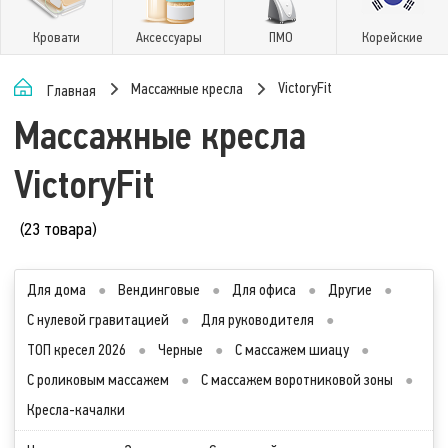
Кровати
Аксессуары
ПМО
Корейские
VictoryFit
Массажные кресла
Главная
Массажные кресла
VictoryFit
(23 товара)
Для дома
●
Вендинговые
●
Для офиса
●
Другие
●
С нулевой гравитацией
●
Для руководителя
●
ТОП кресел 2026
●
Черные
●
С массажем шиацу
●
С роликовым массажем
●
С массажем воротниковой зоны
●
Кресла-качалки