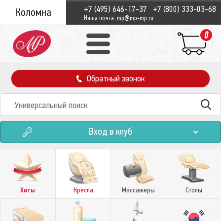
+7 (495) 646-17-37
+7 (800) 333-03-68
Коломна
Наша почта:
mp@mp-mp.ru
0
Обратный звонок
Вход в клуб
Хиты
Кресла
Массажеры
Столы