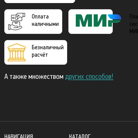
Оплата
Пла
наличными
сис
МИ
Безналичный
расчёт
А также множеством
других способов!
НАВИГАЦИЯ
КАТАЛОГ