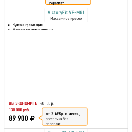
переплат
VictoryFit VF-M81
Массажное кресло
Нулевая гравитация
Массаж верхних и нижних
частей тела
Массаж стоп и голени
Шиацу массаж
Разминающий массаж
Воздушно-компрессионный
массаж
Вибрационный массаж
Прослушивание музыки через
bluetooth
Функция массажа сжатым
воздухом
Глубокое разминание всех
мышц
ВЫ ЭКОНОМИТЕ:
40 100 р.
130 000 руб.
от 2 498р. в месяц
89 900
рассрочка без
переплат