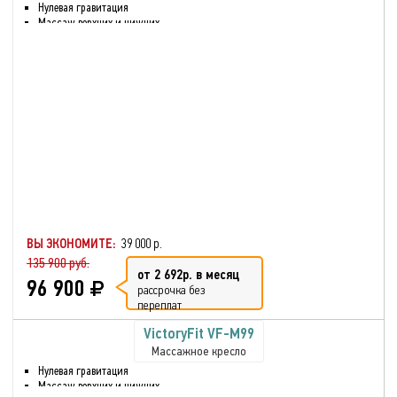
Нулевая гравитация
Массаж верхних и нижних
частей тела
Воздушно-компрессионный
массаж
Разминающий массаж
Шиацу массаж
Прослушивание музыки через
bluetooth
Массаж стоп и голени
Искусственная кожа
Реабилитация после травмы
или болезни
Глубокое разминание всех
мышц
ВЫ ЭКОНОМИТЕ:
39 000 р.
135 900 руб.
от 2 692р. в месяц
96 900
рассрочка без
переплат
VictoryFit VF-M99
Массажное кресло
Нулевая гравитация
Массаж верхних и нижних