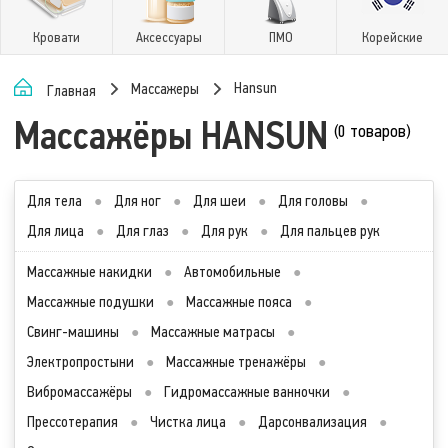
Кровати
Аксессуары
ПМО
Корейские
Hansun
Массажеры
Главная
Массажёры HANSUN
(0 товаров)
Для тела
●
Для ног
●
Для шеи
●
Для головы
●
Для лица
●
Для глаз
●
Для рук
●
Для пальцев рук
Массажные накидки
●
Автомобильные
●
Массажные подушки
●
Массажные пояса
●
Свинг-машины
●
Массажные матрасы
●
Электропростыни
●
Массажные тренажёры
●
Вибромассажёры
●
Гидромассажные ванночки
●
Прессотерапия
●
Чистка лица
●
Дарсонвализация
●