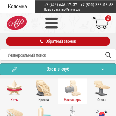
+7 (495) 646-17-37
+7 (800) 333-03-68
Коломна
Наша почта:
mp@mp-mp.ru
0
Обратный звонок
Вход в клуб
Хиты
Кресла
Массажеры
Столы