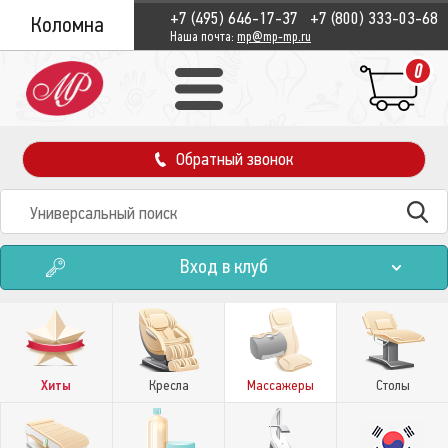
+7 (495) 646-17-37
+7 (800) 333-03-68
Коломна
Наша почта:
mp@mp-mp.ru
0
Обратный звонок
Вход в клуб
Хиты
Кресла
Массажеры
Столы