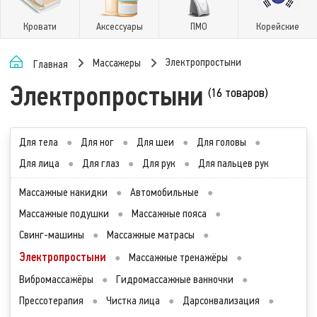
Кровати
Аксессуары
ПМО
Корейские
Электропростыни
Массажеры
Главная
Электропростыни
(16 товаров)
Для тела
●
Для ног
●
Для шеи
●
Для головы
●
Для лица
●
Для глаз
●
Для рук
●
Для пальцев рук
Массажные накидки
●
Автомобильные
●
Массажные подушки
●
Массажные пояса
●
Свинг-машины
●
Массажные матрасы
●
Электропростыни
●
Массажные тренажёры
●
Вибромассажёры
●
Гидромассажные ванночки
●
Прессотерапия
●
Чистка лица
●
Дарсонвализация
●