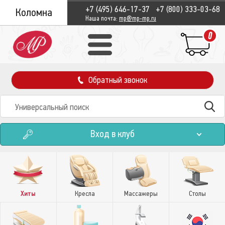
+7 (495) 646-17-37
+7 (800) 333-03-68
Коломна
Наша почта:
mp@mp-mp.ru
0
Обратный звонок
Вход в клуб
Хиты
Кресла
Массажеры
Столы