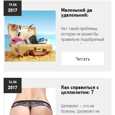
19.06
Маленький да
2017
удаленький:
массажеры,
незаменимые в
Нет такой проблемы,
отпуске
которую не решил бы
правильно подобранный
массажер. Эти
компактные малютки
поместятся даже в
Читать
ручную кладь и не
дадут испортить
отпуск!
14.06
Как справиться с
2017
целлюлитом: 7
эффективных
методов
Целлюлит – это не
болезнь. Целлюлит не