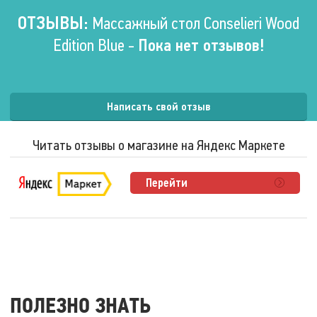
Ширина
75 см.
ОТЗЫВЫ:
Массажный стол Conselieri Wood
Высота
55 – 92 см.
Edition Blue -
Пока нет отзывов!
Условия эксплуатации
Написать свой отзыв
Максимальный вес
пользователя
350 кг.
Читать отзывы о магазине на Яндекс Маркете
Комплектация
Перейти
Цвет
H 1137 ST12
ПОЛЕЗНО ЗНАТЬ