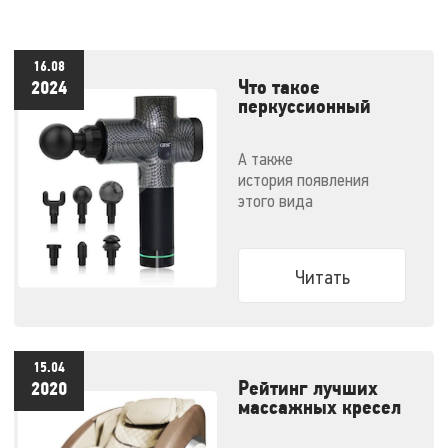
16.08
Что такое
2024
перкуссионный
массажер и как им
правильно
А также
пользоваться
история появления
этого вида
массажеров и советы по
выбору конкретной
модели
Читать
15.04
Рейтинг лучших
2020
массажных кресел
- 2020