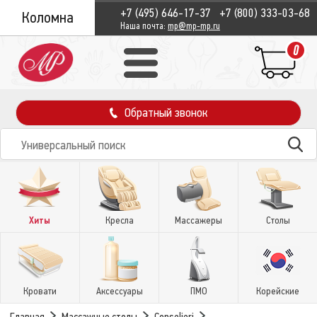
+7 (495) 646-17-37
+7 (800) 333-03-68
Коломна
Наша почта:
mp@mp-mp.ru
0
Обратный звонок
Хиты
Кресла
Массажеры
Столы
Кровати
Аксессуары
ПМО
Корейские