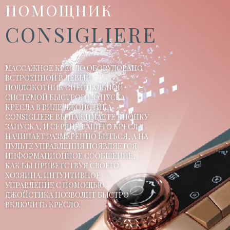
ПОМОЩНИК
CONSIGLIERE
МАССАЖНОЕ КРЕСЛО ОБОРУДОВАНО
ВСТРОЕННОЙ В ЛЕВЫЙ
ПОДЛОКОТНИК СПЕЦИАЛЬНОЙ
СИСТЕМОЙ БЫСТРОГО ЗАПУСКА
КРЕСЛА В ВИДЕ ДЖОЙСТИКА
CONSIGLIERE ВЫ НАЖИМАЕТЕ КНОПКУ
ЗАПУСКА, И СЕРДЦЕ ВАШЕГО КРЕСЛА
НАЧИНАЕТ РАЗМЕРЕННО БИТЬСЯ, А НА
ПУЛЬТЕ УПРАВЛЕНИЯ ПОЯВЛЯЕТСЯ
ИНФОРМАЦИОННОЕ СООБЩЕНИЕ,
КАК БЫ ПРИВЕТСТВУЯ СВОЕГО
ХОЗЯИНА. ИНТУИТИВНОЕ
УПРАВЛЕНИЕ С ПОМОЩЬЮ
ДЖОЙСТИКА ПОЗВОЛИТ БЫСТРО
ВКЛЮЧИТЬ КРЕСЛО.