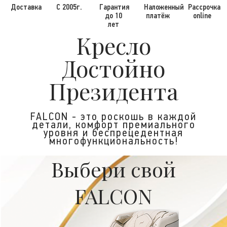
Доставка
С 2005г.
Гарантия
Наложенный
Рассрочка
до 10
платёж
online
лет
Кресло
Достойно
Президента
FALCON - это роскошь в каждой
детали, комфорт премиального
уровня и беспрецедентная
многофункциональность!
Выбери свой
FALCON