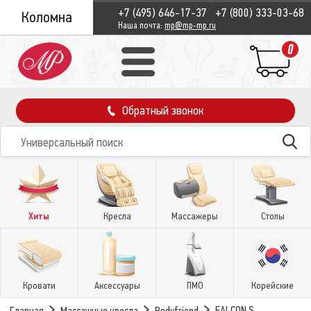
+7 (495) 646-17-37
+7 (800) 333-03-68
Коломна
Наша почта:
mp@mp-mp.ru
0
Обратный звонок
Хиты
Кресла
Массажеры
Столы
Кровати
Аксессуары
ПМО
Корейские
FALCON S