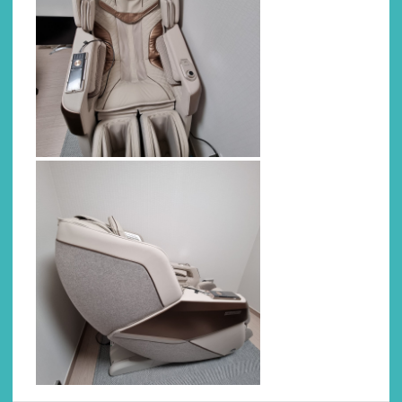
Сканирование тела
4D-массаж
Zero-G (Нулевая
гравитация)
2 положения
Вытяжка
Спина
Воздушно-компрессионный массаж
Количество воздушных
подушек
36 шт.
Air Cross
Air Twist
Техники массажа
Волнообразная
Массаж