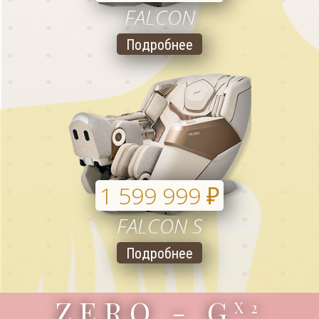
FALCON
Подробнее
1 599 999
₽
FALCON S
Подробнее
ZERO - G
X2