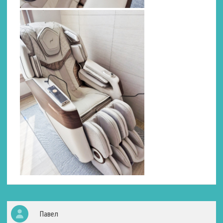
Поясница
Ягодицы
Икры
Стопы
Количество уровней
интенсивности
3
Характеристики Hi-Fi системы
Кол-во каналов
2 шт.
Мощность
160 Вт.
Павел