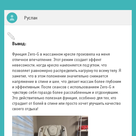
Типы массажа
Роликовый
Воздушно-компрессионный
Акупунктурный
Руслан
Тепловой
Ударный
Зоны воздействия
Голова
Глаза
Вывод:
Предплечья
Плечи
Функция Zero-G в массажном кресле произвела на меня
Руки
отличное впечатление. Этот режим создает эффект
Спина
невесомости, когда кресло наклоняется под углом, что
Талия
позволяет равномерно распределить нагрузку по всему телу. Я
Поясница
заметил, что в этом положении значительно снижается
Ягодицы
напряжение в спине и шее, что делает массаж более глубоким
Бёдра
и эффективным. После сеансов с использованием Zero-G я
Икры
чувствую себя гораздо более расслабленным и отдохнувшим.
Стопы
Это действительно полезная функция, особенно для тех, кто
страдает от болей в спине или просто хочет улучшить качество
Количество ручных
своего отдыха!
программ
6 шт.
Мультимедия