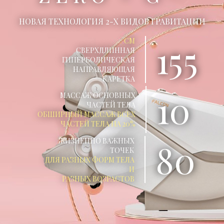
НОВАЯ ТЕХНОЛОГИЯ 2-Х ВИДОВ ГРАВИТАЦИИ
СМ
155
СВЕРХДЛИННАЯ
ГИПЕРБОЛИЧЕСКАЯ
НАПРАВЛЯЮЩАЯ
КАРЕТКА
10
МАССАЖ ОСНОВНЫХ
ЧАСТЕЙ ТЕЛА
ОБШИРНЫЙ МАССАЖ ВСЕХ
ЧАСТЕЙ ТЕЛА НА 20%
ЖИЗНЕННО ВАЖНЫХ
80
ТОЧЕК
ДЛЯ РАЗНЫХ ФОРМ ТЕЛА
И
РАЗНЫХ ВОЗРАСТОВ