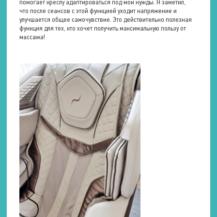
помогает креслу адаптироваться под мои нужды. Я заметил,
Поколачивающий
что после сеансов с этой функцией уходит напряжение и
Массаж рубление
улучшается общее самочувствие. Это действительно полезная
Круговые движения
функция для тех, кто хочет получить максимальную пользу от
Китайский массаж
массажа!
Тайский массаж
Вибрационный массаж
Количество уровней
интенсивности
5 уровней
Акупунктурный массаж
Зоны воздействия
Поясница
Тепловой массаж
Зоны воздействия
Шея
Плечи