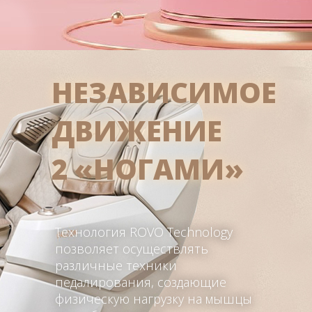
НЕЗАВИСИМОЕ
ДВИЖЕНИЕ
2 «НОГАМИ»
Технология ROVO Technology
позволяет осуществлять
различные техники
педалирования, создающие
физическую нагрузку на мышцы