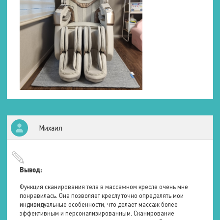
Пульт управления
Проводной
Беспроводной
Возможность подключения
iOS
к системе
Android
Роликовый массаж
Зоны воздействия
Плечи
Спина
Поясница
Ягодицы
Бёдра
Михаил
Стопы
Количество массажных
головок
6 шт.
Ширина проработки
15 – 21 см.
Вывод:
Техники массажа
Шиацу
Функция сканирования тела в массажном кресле очень мне
Постукивающая
понравилась. Она позволяет креслу точно определять мои
Похлопывающая
индивидуальные особенности, что делает массаж более
Прокатывающая
эффективным и персонализированным. Сканирование
Массаж под музыку