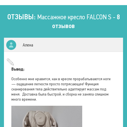
Количество запоминаемых
программ
3 шт.
ОТЗЫВЫ:
Массажное кресло FALCON S -
8
Количество комбинаций
массажа
3 шт.
отзывов
Таймер
3 мин
5 мин
10 мин
Алена
20 мин
30 мин
Типы программ
Только воздушнокомпрессионный
Восстанавливающий
Вывод:
Расслабление
Тонизирующий
Особенно мне нравится, как в кресле прорабатываются ноги
Растягивание
— ощущение легкости просто потрясающее! Функция
Нижняя область спины
сканирования тела действительно адаптирует массаж под
Тайское растягивание
меня. Доставка была быстрой, и сборка не заняла слишком
Количество точек
много времени.
воздействия
275 шт.
Функции