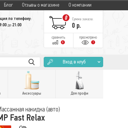
Блог
Отзывы о магазине
О компании
0
ция по телефону:
Сумма заказа:
0
р.
9:00
21:00
до
сравнить
просмотрено
0
1
Вход в клуб
и
Аксессуары
Для профи
Массажная накидка (авто)
MP Fast Relax