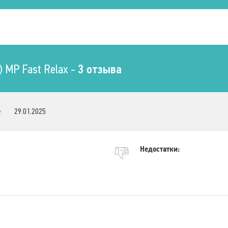
Бёдра
Тепловой массаж
Зоны воздействия
Ягодицы
 MP Fast Relax -
3 отзыва
Бёдра
Магнитотерапия
:
29.01.2025
Зоны воздействия
Шея
Плечи
Спина
Поясница
Недостатки:
Ягодицы
Бёдра