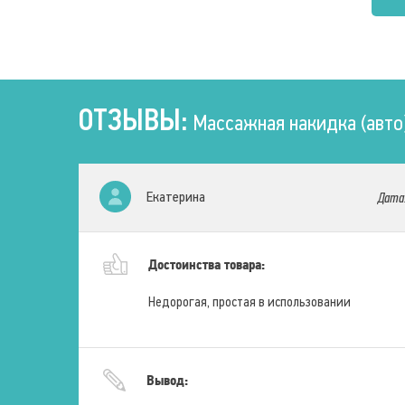
автоматических
программ
8 шт.
Массаж
ОТЗЫВЫ:
Типы массажа
Вибрационный
Массажная накидка (авто)
Тепловой
Магнитотерапия
Зоны воздействия
Шея
Плечи
Екатерина
Дата
Спина
Поясница
Ягодицы
Бёдра
Достоинства товара:
Недорогая, простая в использовании
Вывод: