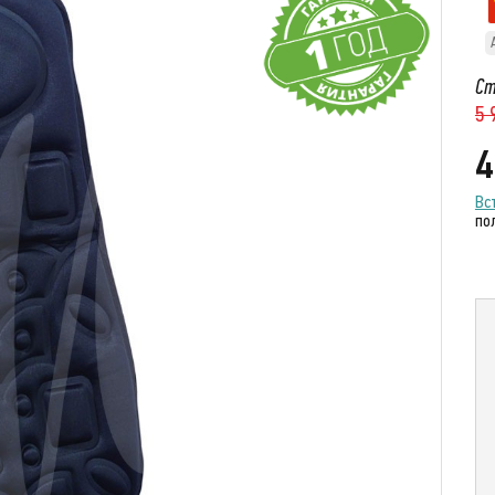
Ст
5 
4
Вс
по