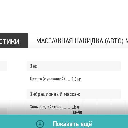
стики
МАССАЖНАЯ НАКИДКА (АВТО) M
Вес
Брутто (с упаковкой)
1,8 кг.
Вибрационный массаж
Зоны воздействия
Шея
Плечи
Спина
Показать ещё
Поясница
Ягодицы