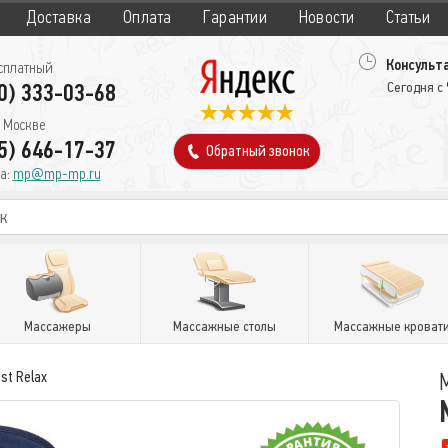
Доставка
Оплата
Гарантии
Новости
Статьи
Консульта
сплатный
0) 333-03-68
Сегодня с
 Москве
5) 646-17-37
Обратный звонок
а:
mp@mp-mp.ru
Массажеры
Массажные столы
Массажные кроват
st Relax