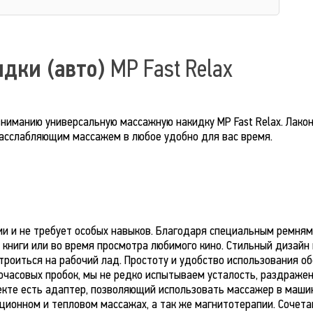
идки (авто)
MP Fast Relax
иманию универсальную массажную накидку MP Fast Relax. Лакон
расслабляющим массажем в любое удобно для вас время.
и и не требует особых навыков. Благодаря специальным ремням,
 книги или во время просмотра любимого кино. Стильный дизайн
роиться на рабочий лад. Простоту и удобство использования об
гочасовых пробок, мы не редко испытываем усталость, раздраже
екте есть адаптер, позволяющий использовать массажер в маши
ионном и тепловом массажах, а так же магнитотерапии. Сочета