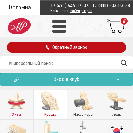
+7 (495) 646-17-37
+7 (800) 333-03-68
Коломна
Наша почта:
mp@mp-mp.ru
0
Обратный звонок
Вход в клуб
Хиты
Кресла
Массажеры
Столы