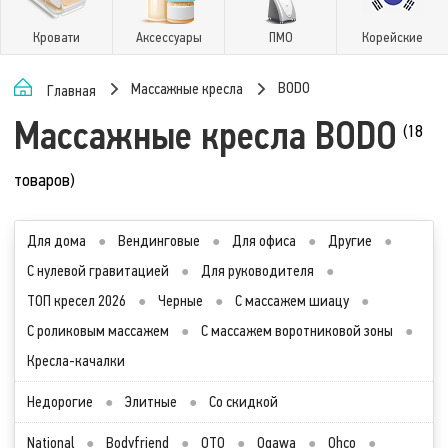
Кровати
Аксессуары
ПМО
Корейские
BODO
Массажные кресла
Главная
Массажные кресла BODO
(18
товаров)
Для дома
●
Вендинговые
●
Для офиса
●
Другие
●
С нулевой гравитацией
●
Для руководителя
●
ТОП кресел 2026
●
Черные
●
С массажем шиацу
●
С роликовым массажем
●
С массажем воротниковой зоны
●
Кресла-качалки
Недорогие
●
Элитные
●
Со скидкой
National
●
Bodyfriend
●
OTO
●
Ogawa
●
Ohco
●