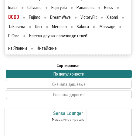
Inada
●
Calviano
●
Fujiiryoki
●
Panasonic
●
Gess
●
BODO
●
Fujimo
●
DreamWave
●
VictoryFit
●
Xiaomi
●
Takasima
●
Unix
●
Meridien
●
Sakura
●
iMassage
●
D.Core
●
Кресла других производителей
из Японии
●
Китайские
Сортировка:
По популярности
Сначала дешёвые
Сначала дорогие
Sensa Lounger
Массажное кресло